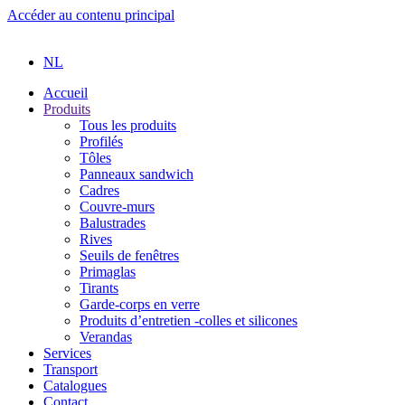
Accéder au contenu principal
NL
Accueil
Produits
Tous les produits
Profilés
Tôles
Panneaux sandwich
Cadres
Couvre-murs
Balustrades
Rives
Seuils de fenêtres
Primaglas
Tirants
Garde-corps en verre
Produits d’entretien -colles et silicones
Verandas
Services
Transport
Catalogues
Contact