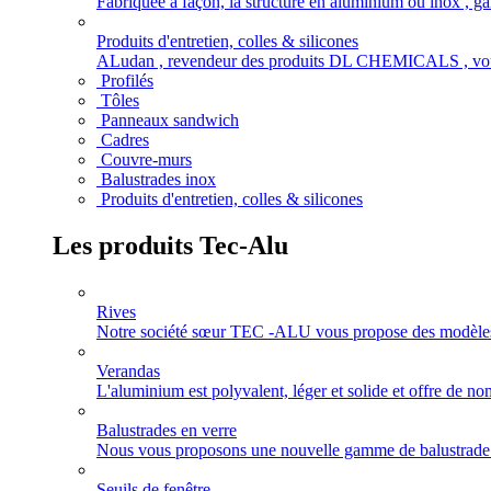
Fabriquée à façon, la structure en aluminium ou inox , gar
Produits d'entretien, colles & silicones
ALudan , revendeur des produits DL CHEMICALS , vous of
Profilés
Tôles
Panneaux sandwich
Cadres
Couvre-murs
Balustrades inox
Produits d'entretien, colles & silicones
Les produits
Tec-Alu
Rives
Notre société sœur TEC -ALU vous propose des modèles de
Verandas
L'aluminium est polyvalent, léger et solide et offre de n
Balustrades en verre
Nous vous proposons une nouvelle gamme de balustrade e
Seuils de fenêtre